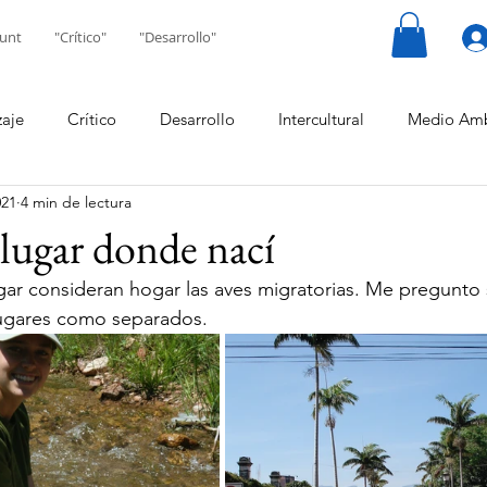
unt
"Crítico"
"Desarrollo"
zaje
Crítico
Desarrollo
Intercultural
Medio Amb
021
4 min de lectura
 lugar donde nací
r consideran hogar las aves migratorias. Me pregunto si
lugares como separados.