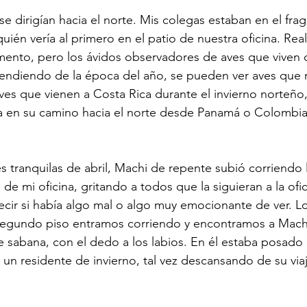
se dirigían hacia el norte. Mis colegas estaban en el fra
ién vería al primero en el patio de nuestra oficina. Re
ento, pero los ávidos observadores de aves que viven o
endiendo de la época del año, se pueden ver aves que r
ves que vienen a Costa Rica durante el invierno norteño,
a en su camino hacia el norte desde Panamá o Colombia,
s tranquilas de abril, Machi de repente subió corriendo l
 de mi oficina, gritando a todos que la siguieran a la ofic
ecir si había algo mal o algo muy emocionante de ver. L
segundo piso entramos corriendo y encontramos a Mach
de sabana, con el dedo a los labios. En él estaba posado
 un residente de invierno, tal vez descansando de su viaj