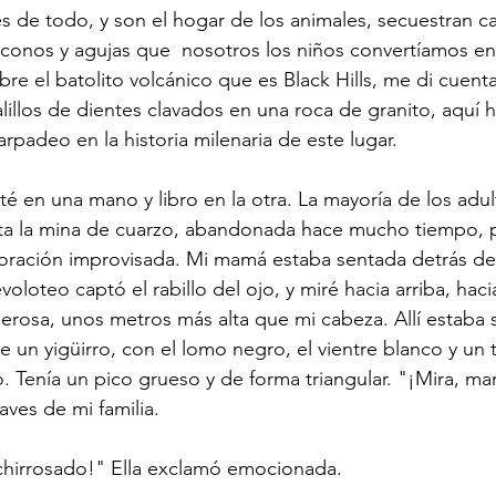
s de todo, y son el hogar de los animales, secuestran c
conos y agujas que  nosotros los niños convertíamos en
e el batolito volcánico que es Black Hills, me di cuent
illos de dientes clavados en una roca de granito, aquí 
rpadeo en la historia milenaria de este lugar.
 té en una mano y libro en la otra. La mayoría de los adu
a la mina de cuarzo, abandonada hace mucho tiempo, 
oración improvisada. Mi mamá estaba sentada detrás de
voloteo captó el rabillo del ojo, y miré hacia arriba, hac
erosa, unos metros más alta que mi cabeza. Allí estaba 
 un yigüirro, con el lomo negro, el vientre blanco y un t
o. Tenía un pico grueso y de forma triangular. "¡Mira, ma
 aves de mi familia.
hirrosado!" Ella exclamó emocionada.