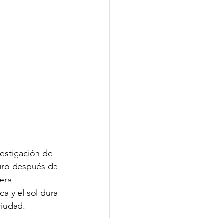
vestigación de 
iro después de 
era 
a y el sol dura 
ciudad.