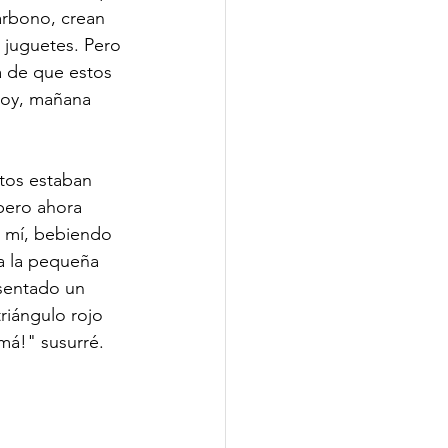
arbono, crean 
 juguetes. Pero 
a de que estos 
hoy, mañana 
ltos estaban 
pero ahora 
 mí, bebiendo 
ia la pequeña 
sentado un 
riángulo rojo 
má!" susurré. 